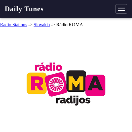
Daily Tunes
Radio Stations
->
Slovakia
-> Rádio ROMA