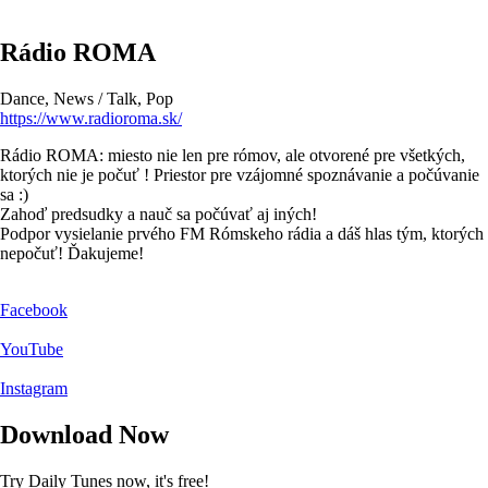
Rádio ROMA
Dance, News / Talk, Pop
https://www.radioroma.sk/
Rádio ROMA: miesto nie len pre rómov, ale otvorené pre všetkých,
ktorých nie je počuť ! Priestor pre vzájomné spoznávanie a počúvanie
sa :)
Zahoď predsudky a nauč sa počúvať aj iných!
Podpor vysielanie prvého FM Rómskeho rádia a dáš hlas tým, ktorých
nepočuť! Ďakujeme!
Facebook
YouTube
Instagram
Download Now
Try Daily Tunes now, it's free!